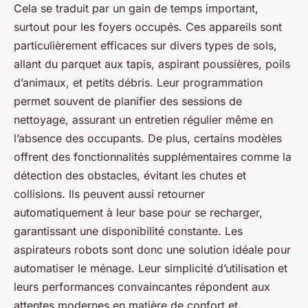
Cela se traduit par un gain de temps important,
surtout pour les foyers occupés. Ces appareils sont
particulièrement efficaces sur divers types de sols,
allant du parquet aux tapis, aspirant poussières, poils
d’animaux, et petits débris. Leur programmation
permet souvent de planifier des sessions de
nettoyage, assurant un entretien régulier même en
l’absence des occupants. De plus, certains modèles
offrent des fonctionnalités supplémentaires comme la
détection des obstacles, évitant les chutes et
collisions. Ils peuvent aussi retourner
automatiquement à leur base pour se recharger,
garantissant une disponibilité constante. Les
aspirateurs robots sont donc une solution idéale pour
automatiser le ménage. Leur simplicité d’utilisation et
leurs performances convaincantes répondent aux
attentes modernes en matière de confort et