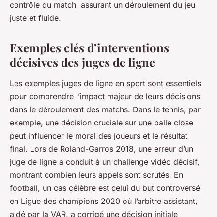
contrôle du match, assurant un déroulement du jeu
juste et fluide.
Exemples clés d’interventions
décisives des juges de ligne
Les exemples juges de ligne en sport sont essentiels
pour comprendre l’impact majeur de leurs décisions
dans le déroulement des matchs. Dans le tennis, par
exemple, une décision cruciale sur une balle close
peut influencer le moral des joueurs et le résultat
final. Lors de Roland-Garros 2018, une erreur d’un
juge de ligne a conduit à un challenge vidéo décisif,
montrant combien leurs appels sont scrutés. En
football, un cas célèbre est celui du but controversé
en Ligue des champions 2020 où l’arbitre assistant,
aidé par la VAR, a corrigé une décision initiale