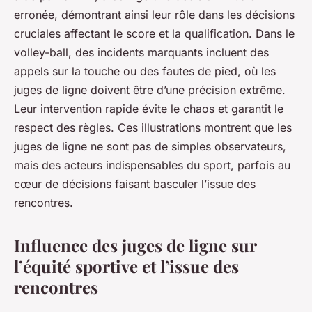
erronée, démontrant ainsi leur rôle dans les décisions
cruciales affectant le score et la qualification. Dans le
volley-ball, des incidents marquants incluent des
appels sur la touche ou des fautes de pied, où les
juges de ligne doivent être d’une précision extrême.
Leur intervention rapide évite le chaos et garantit le
respect des règles. Ces illustrations montrent que les
juges de ligne ne sont pas de simples observateurs,
mais des acteurs indispensables du sport, parfois au
cœur de décisions faisant basculer l’issue des
rencontres.
Influence des juges de ligne sur
l’équité sportive et l’issue des
rencontres