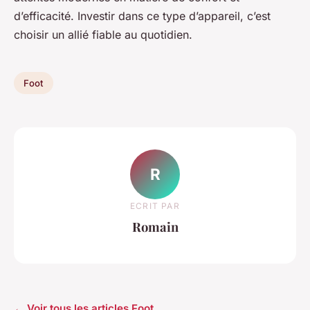
d’efficacité. Investir dans ce type d’appareil, c’est
choisir un allié fiable au quotidien.
Foot
R
ECRIT PAR
Romain
← Voir tous les articles Foot