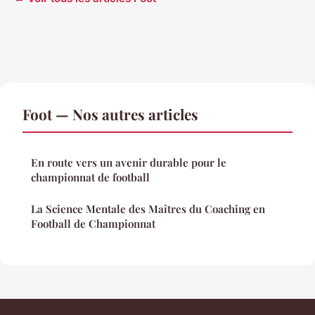
Foot — Nos autres articles
En route vers un avenir durable pour le
championnat de football
La Science Mentale des Maîtres du Coaching en
Football de Championnat