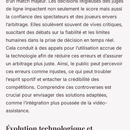
d’un match majeur. Les décisions litigieuses des juges
de ligne impactent non seulement le score mais aussi
la confiance des spectateurs et des joueurs envers
l’arbitrage. Elles soulèvent souvent de vives critiques,
suscitant des débats sur la fiabilité et les limites
humaines dans la prise de décision en temps réel.
Cela conduit à des appels pour l’utilisation accrue de
la technologie afin de réduire ces erreurs et d’assurer
un arbitrage plus juste. Ainsi, le public peut percevoir
ces erreurs comme injustes, ce qui peut troubler
l’esprit sportif et entacher la crédibilité des
compétitions. Comprendre ces controverses est
crucial pour envisager des solutions adaptées,
comme l’intégration plus poussée de la vidéo-
assistance.
Évolution technologique et