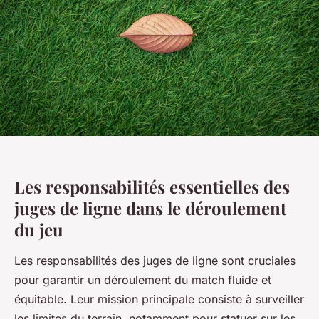
Les responsabilités essentielles des
juges de ligne dans le déroulement
du jeu
Les responsabilités des juges de ligne sont cruciales
pour garantir un déroulement du match fluide et
équitable. Leur mission principale consiste à surveiller
les limites du terrain, notamment pour statuer sur les