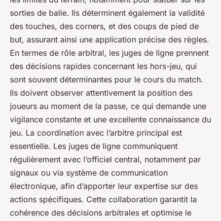
sorties de balle. Ils déterminent également la validité
des touches, des corners, et des coups de pied de
but, assurant ainsi une application précise des règles.
En termes de rôle arbitral, les juges de ligne prennent
des décisions rapides concernant les hors-jeu, qui
sont souvent déterminantes pour le cours du match.
Ils doivent observer attentivement la position des
joueurs au moment de la passe, ce qui demande une
vigilance constante et une excellente connaissance du
jeu. La coordination avec l’arbitre principal est
essentielle. Les juges de ligne communiquent
régulièrement avec l’officiel central, notamment par
signaux ou via système de communication
électronique, afin d’apporter leur expertise sur des
actions spécifiques. Cette collaboration garantit la
cohérence des décisions arbitrales et optimise le