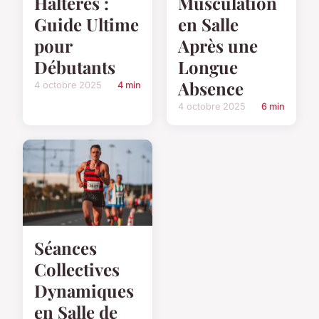
Haltères :
Musculation
Guide Ultime
en Salle
pour
Après une
Débutants
Longue
Absence
4 octobre 2025
4 min
4 octobre 2025
6 min
Séances
Collectives
Dynamiques
en Salle de